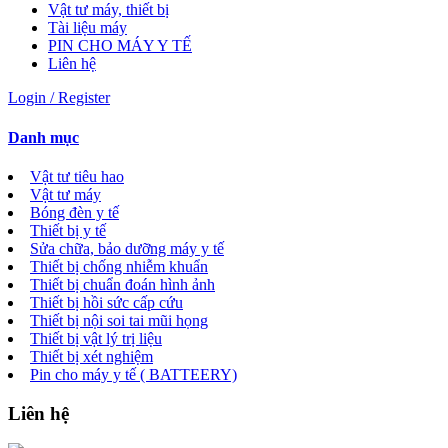
Vật tư máy, thiết bị
Tài liệu máy
PIN CHO MÁY Y TẾ
Liên hệ
Login / Register
Danh mục
Vật tư tiêu hao
Vật tư máy
Bóng đèn y tế
Thiết bị y tế
Sửa chữa, bảo dưỡng máy y tế
Thiết bị chống nhiễm khuẩn
Thiết bị chuẩn đoán hình ảnh
Thiết bị hồi sức cấp cứu
Thiết bị nội soi tai mũi họng
Thiết bị vật lý trị liệu
Thiết bị xét nghiệm
Pin cho máy y tế ( BATTEERY)
Liên hệ