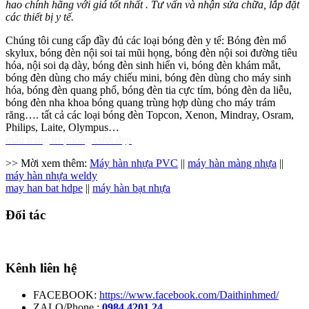
hao chính hãng với giá tốt nhất . Tư vấn và nhận sửa chữa, lắp đặt
các thiết bị y tế.
Chúng tôi cung cấp đầy đủ các loại bóng đèn y tế: Bóng đèn mổ
skylux, bóng đèn nội soi tai mũi họng, bóng đèn nội soi đường tiêu
hóa, nội soi dạ dày, bóng đèn sinh hiển vi, bóng đèn khám mắt,
bóng đèn dùng cho máy chiếu mini, bóng đèn dùng cho máy sinh
hóa, bóng đèn quang phổ, bóng đèn tia cực tím, bóng đèn da liễu,
bóng đèn nha khoa bóng quang trùng hợp dùng cho máy trám
răng…. tất cả các loại bóng đèn Topcon, Xenon, Mindray, Osram,
Philips, Laite, Olympus…
mẫu trang trí phòng cưới đẹp
>> Mời xem thêm:
Máy hàn nhựa PVC
||
máy hàn màng nhựa
||
máy hàn nhựa weldy
may han bat hdpe
||
máy hàn bạt nhựa
Đối tác
Kênh liên hệ
FACEBOOK:
https://www.facebook.com/Daithinhmed/
ZALO/Phone :
0984.4201.24