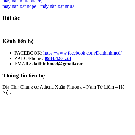
máy hàn nhựa weldy
may han bat hdpe
||
máy hàn bạt nhựa
Đối tác
Kênh liên hệ
FACEBOOK:
https://www.facebook.com/Daithinhmed/
ZALO/Phone :
0984.4201.24
EMAIL:
daithinhmed@gmail.com
Thông tin liên hệ
Địa Chỉ: Chung cư Athena Xuân Phương – Nam Từ Liêm – Hà
Nội.