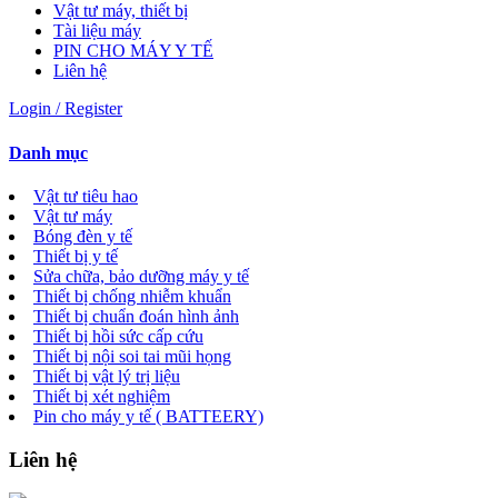
Vật tư máy, thiết bị
Tài liệu máy
PIN CHO MÁY Y TẾ
Liên hệ
Login / Register
Danh mục
Vật tư tiêu hao
Vật tư máy
Bóng đèn y tế
Thiết bị y tế
Sửa chữa, bảo dưỡng máy y tế
Thiết bị chống nhiễm khuẩn
Thiết bị chuẩn đoán hình ảnh
Thiết bị hồi sức cấp cứu
Thiết bị nội soi tai mũi họng
Thiết bị vật lý trị liệu
Thiết bị xét nghiệm
Pin cho máy y tế ( BATTEERY)
Liên hệ