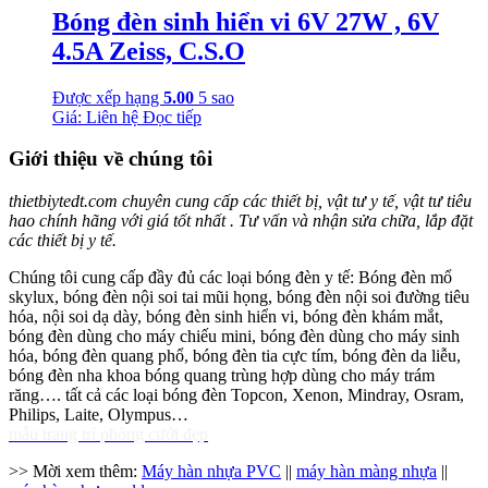
Bóng đèn sinh hiển vi 6V 27W , 6V
4.5A Zeiss, C.S.O
Được xếp hạng
5.00
5 sao
Giá: Liên hệ
Đọc tiếp
Giới thiệu về chúng tôi
thietbiytedt.com chuyên cung cấp các thiết bị, vật tư y tế, vật tư tiêu
hao chính hãng với giá tốt nhất . Tư vấn và nhận sửa chữa, lắp đặt
các thiết bị y tế.
Chúng tôi cung cấp đầy đủ các loại bóng đèn y tế: Bóng đèn mổ
skylux, bóng đèn nội soi tai mũi họng, bóng đèn nội soi đường tiêu
hóa, nội soi dạ dày, bóng đèn sinh hiển vi, bóng đèn khám mắt,
bóng đèn dùng cho máy chiếu mini, bóng đèn dùng cho máy sinh
hóa, bóng đèn quang phổ, bóng đèn tia cực tím, bóng đèn da liễu,
bóng đèn nha khoa bóng quang trùng hợp dùng cho máy trám
răng…. tất cả các loại bóng đèn Topcon, Xenon, Mindray, Osram,
Philips, Laite, Olympus…
mẫu trang trí phòng cưới đẹp
>> Mời xem thêm:
Máy hàn nhựa PVC
||
máy hàn màng nhựa
||