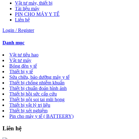
Vật tư máy, thiết bị
Tài liệu máy
PIN CHO MÁY Y TẾ
Liên hệ
Login / Register
Danh mục
Vật tư tiêu hao
Vật tư máy
Bóng đèn y tế
Thiết bị y tế
Sửa chữa, bảo dưỡng máy y tế
Thiết bị chống nhiễm khuẩn
Thiết bị chuẩn đoán hình ảnh
Thiết bị hồi sức cấp cứu
Thiết bị nội soi tai mũi họng
Thiết bị vật lý trị liệu
Thiết bị xét nghiệm
Pin cho máy y tế ( BATTEERY)
Liên hệ