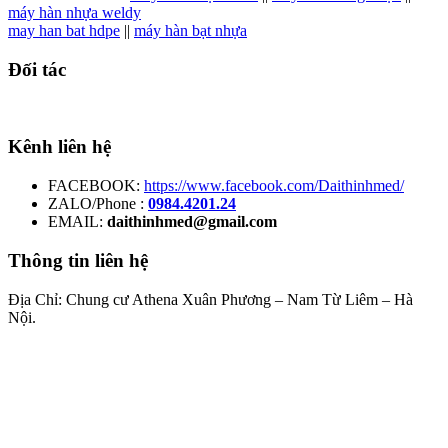
máy hàn nhựa weldy
may han bat hdpe
||
máy hàn bạt nhựa
Đối tác
Kênh liên hệ
FACEBOOK:
https://www.facebook.com/Daithinhmed/
ZALO/Phone :
0984.4201.24
EMAIL:
daithinhmed@gmail.com
Thông tin liên hệ
Địa Chỉ: Chung cư Athena Xuân Phương – Nam Từ Liêm – Hà
Nội.