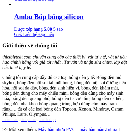
Ambu Bóp bóng silicon
Được xếp hạng
5.00
5 sao
Giá: Liên hệ
Đọc tiếp
Giới thiệu về chúng tôi
thietbiytedt.com chuyên cung cấp các thiết bị, vật tư y tế, vật tư tiêu
hao chính hãng với giá tốt nhất . Tư vấn và nhận sửa chữa, lắp đặt
các thiết bị y tế.
Chúng tôi cung cấp đầy đủ các loại bóng đèn y tế: Bóng đèn mổ
skylux, bóng đèn nội soi tai mũi họng, bóng đèn nội soi đường tiêu
hóa, nội soi dạ dày, bóng đèn sinh hiển vi, bóng đèn khám mắt,
bóng đèn dùng cho máy chiếu mini, bóng đèn dùng cho máy sinh
hóa, bóng đèn quang phổ, bóng đèn tia cực tím, bóng đèn da liễu,
bóng đèn nha khoa bóng quang trùng hợp dùng cho máy trám
răng…. tất cả các loại bóng đèn Topcon, Xenon, Mindray, Osram,
Philips, Laite, Olympus…
mẫu trang trí phòng cưới đẹp
>> Mời xem thêm:
Máy hàn nhựa PVC
||
máy hàn màng nhựa
||