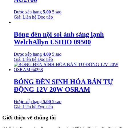
Được xếp hạng
5.00
5 sao
Giá: Liên hệ
Đọc tiếp
Bóng đèn nội soi ánh sáng lạnh
WelchAllyn USHIO 09500
Được xếp hạng
4.00
5 sao
Giá: Liên hệ
Đọc tiếp
BÓNG ĐÈN SINH HÓA BÁN TỰ
ĐỘNG 12V 20W OSRAM
Được xếp hạng
5.00
5 sao
Giá: Liên hệ
Đọc tiếp
Giới thiệu về chúng tôi