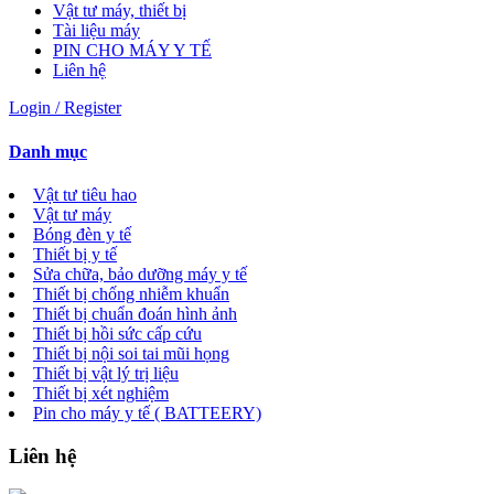
Vật tư máy, thiết bị
Tài liệu máy
PIN CHO MÁY Y TẾ
Liên hệ
Login / Register
Danh mục
Vật tư tiêu hao
Vật tư máy
Bóng đèn y tế
Thiết bị y tế
Sửa chữa, bảo dưỡng máy y tế
Thiết bị chống nhiễm khuẩn
Thiết bị chuẩn đoán hình ảnh
Thiết bị hồi sức cấp cứu
Thiết bị nội soi tai mũi họng
Thiết bị vật lý trị liệu
Thiết bị xét nghiệm
Pin cho máy y tế ( BATTEERY)
Liên hệ