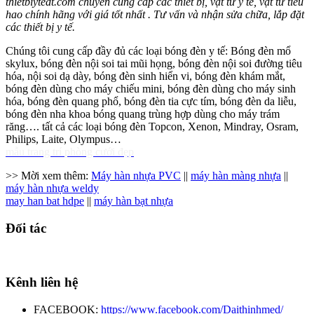
thietbiytedt.com chuyên cung cấp các thiết bị, vật tư y tế, vật tư tiêu
hao chính hãng với giá tốt nhất . Tư vấn và nhận sửa chữa, lắp đặt
các thiết bị y tế.
Chúng tôi cung cấp đầy đủ các loại bóng đèn y tế: Bóng đèn mổ
skylux, bóng đèn nội soi tai mũi họng, bóng đèn nội soi đường tiêu
hóa, nội soi dạ dày, bóng đèn sinh hiển vi, bóng đèn khám mắt,
bóng đèn dùng cho máy chiếu mini, bóng đèn dùng cho máy sinh
hóa, bóng đèn quang phổ, bóng đèn tia cực tím, bóng đèn da liễu,
bóng đèn nha khoa bóng quang trùng hợp dùng cho máy trám
răng…. tất cả các loại bóng đèn Topcon, Xenon, Mindray, Osram,
Philips, Laite, Olympus…
mẫu trang trí phòng cưới đẹp
>> Mời xem thêm:
Máy hàn nhựa PVC
||
máy hàn màng nhựa
||
máy hàn nhựa weldy
may han bat hdpe
||
máy hàn bạt nhựa
Đối tác
Kênh liên hệ
FACEBOOK:
https://www.facebook.com/Daithinhmed/