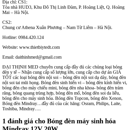
Địa chỉ: CS1:
Tòa nhà HUD3, Khu Đô Thị Linh Đàm, P. Hoàng Liệt, Q. Hoàng
Mai – Hà Nội.
CS2:
Chung cư Athena Xuân Phương – Nam Từ Liêm – Hà Nội.
Hotline: 0984.420.124
Website: www.thietbiytedt.com
Email: daithinhmed@gmail.com
ĐẠI THỊNH MED chuyên cung cấp đầy đủ các chủng loại bóng
đèn y tế – Nhận cung cấp số lượng lớn, cung cấp cho dự án GIÁ
TỐT các loại bóng đèn nội soi – bóng đèn nội soi dạ dày, bóng đèn
nội soi tai mũi họng. Bóng đèn sinh hiển vi – bóng đèn kính hiển vi,
bóng đèn cho máy chiếu mini, bóng đèn nha khoa- bóng đèn trám
răng, bóng quang trùng hợp, bóng đèn mổ, bóng đèn soi da liễu,
bóng đèn cho máy sinh hóa. Bóng đèn Topcon, bóng đèn Xenon,
Bóng đèn Mindray…đầy đủ của các hãng: Osram, Philips, Laite,
Toshiba, Mindray….
1 đánh giá cho
Bóng đèn máy sinh hóa
Mindray 12V 20W