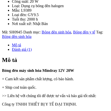
Công suất: 20 W
Loại: Dụng cụ bóng đèn halogen
Mẫu: L9389
Loại đèn: GY9.5
Tuổi thọ: 2000 h
Nơi xuất xứ: Nhật Bản
Mã:
SH0945
Danh mục:
Bóng đèn sinh hóa
,
Bóng đèn y tế
Tag:
Bóng đèn sinh hóa
Mô tả
Đánh giá (1)
Mô tả
Bóng đèn máy sinh hóa Mindray 12V 20W
+ Cam kết sản phẩm chất lượng, có bảo hành.
+ Ship cod toàn quốc.
>> Liên hệ với chúng tôi để được tư vấn và báo giá tốt nhất:
Công ty TNHH THIẾT BỊ Y TẾ ĐẠI THỊNH.