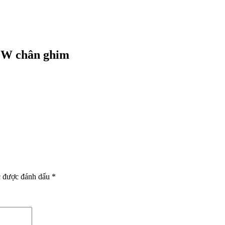
0W chân ghim
c được đánh dấu
*