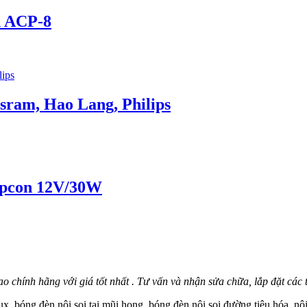
n ACP-8
sram, Hao Lang, Philips
Topcon 12V/30W
 hao chính hãng với giá tốt nhất . Tư vấn và nhận sửa chữa, lắp đặt các t
x, bóng đèn nội soi tai mũi họng, bóng đèn nội soi đường tiêu hóa, nộ