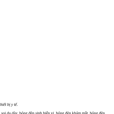
hiết bị y tế.
i soi dạ dày, bóng đèn sinh hiển vi, bóng đèn khám mắt, bóng đèn