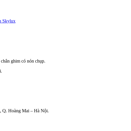
n Skylux
 chân ghim có nón chụp.
i.
, Q. Hoàng Mai – Hà Nội.