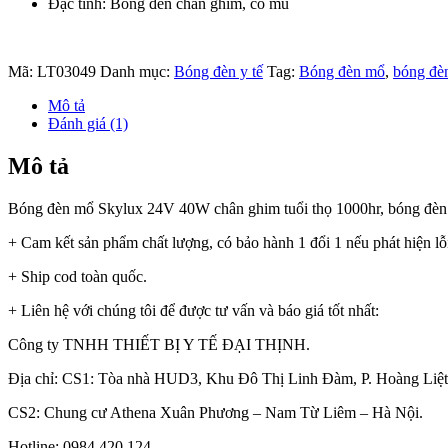
Đặc tính: Bóng đèn chân ghim, có mũ
Mã:
LT03049
Danh mục:
Bóng đèn y tế
Tag:
Bóng đèn mổ
,
bóng đè
Mô tả
Đánh giá (1)
Mô tả
Bóng đèn mổ Skylux 24V 40W chân ghim tuổi thọ 1000hr, bóng đèn
+ Cam kết sản phẩm chất lượng, có bảo hành 1 đổi 1 nếu phát hiện lỗ
+ Ship cod toàn quốc.
+ Liên hệ với chúng tôi để được tư vấn và báo giá tốt nhất:
Công ty TNHH THIẾT BỊ Y TẾ ĐẠI THỊNH.
Địa chỉ: CS1: Tòa nhà HUD3, Khu Đô Thị Linh Đàm, P. Hoàng Liệt
CS2: Chung cư Athena Xuân Phương – Nam Từ Liêm – Hà Nội.
Hotline: 0984.420.124