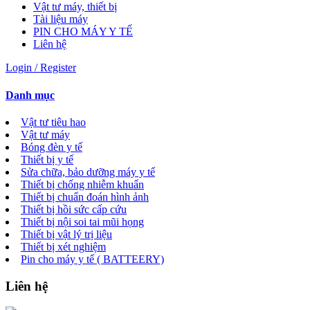
Vật tư máy, thiết bị
Tài liệu máy
PIN CHO MÁY Y TẾ
Liên hệ
Login / Register
Danh mục
Vật tư tiêu hao
Vật tư máy
Bóng đèn y tế
Thiết bị y tế
Sửa chữa, bảo dưỡng máy y tế
Thiết bị chống nhiễm khuẩn
Thiết bị chuẩn đoán hình ảnh
Thiết bị hồi sức cấp cứu
Thiết bị nội soi tai mũi họng
Thiết bị vật lý trị liệu
Thiết bị xét nghiệm
Pin cho máy y tế ( BATTEERY)
Liên hệ