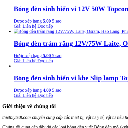
Bóng đèn sinh hiển vi 12V 50W Topco
Được xếp hạng
5.00
5 sao
Giá: Liên hệ
Đọc tiếp
Bóng đèn trám răng 12V/75W Laite, O
Được xếp hạng
5.00
5 sao
Giá: Liên hệ
Đọc tiếp
Bóng đèn sinh hiển vi khe Slip lamp 
Được xếp hạng
4.00
5 sao
Giá: Liên hệ
Đọc tiếp
Giới thiệu về chúng tôi
thietbiytedt.com chuyên cung cấp các thiết bị, vật tư y tế, vật tư tiêu
Chúng tôi cung cấp đầy đủ các loại bóng đèn y tế: Bóng đèn mổ skylu