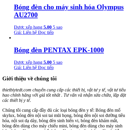
Bóng đèn cho máy sinh hóa Olympus
AU2700
Được xếp hạng
5.00
5 sao
Giá: Liên hệ
Đọc tiếp
Bóng đèn PENTAX EPK-1000
Được xếp hạng
5.00
5 sao
Giá: Liên hệ
Đọc tiếp
Giới thiệu về chúng tôi
thietbiytedt.com chuyên cung cấp các thiết bị, vật tư y tế, vật tư tiêu
hao chính hãng với giá tốt nhất . Tư vấn và nhận sửa chữa, lắp đặt
các thiết bị y tế.
Chúng tôi cung cấp đầy đủ các loại bóng đèn y tế: Bóng đèn mổ
skylux, bóng đèn nội soi tai mũi họng, bóng đèn nội soi đường tiêu
hóa, nội soi dạ dày, bóng đèn sinh hiển vi, bóng đèn khám mắt,
bóng đèn dùng cho máy chiếu mini, bóng đèn dùng cho máy sinh