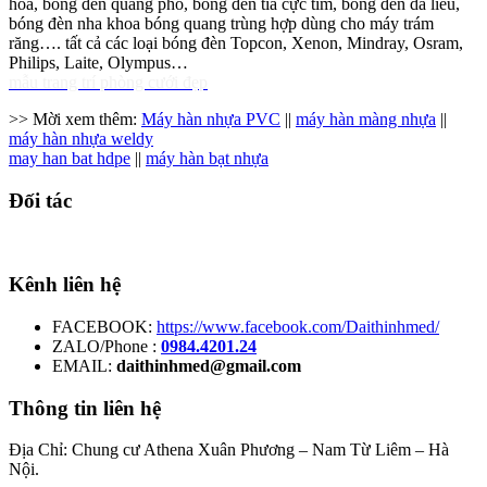
hóa, bóng đèn quang phổ, bóng đèn tia cực tím, bóng đèn da liễu,
bóng đèn nha khoa bóng quang trùng hợp dùng cho máy trám
răng…. tất cả các loại bóng đèn Topcon, Xenon, Mindray, Osram,
Philips, Laite, Olympus…
mẫu trang trí phòng cưới đẹp
>> Mời xem thêm:
Máy hàn nhựa PVC
||
máy hàn màng nhựa
||
máy hàn nhựa weldy
may han bat hdpe
||
máy hàn bạt nhựa
Đối tác
Kênh liên hệ
FACEBOOK:
https://www.facebook.com/Daithinhmed/
ZALO/Phone :
0984.4201.24
EMAIL:
daithinhmed@gmail.com
Thông tin liên hệ
Địa Chỉ: Chung cư Athena Xuân Phương – Nam Từ Liêm – Hà
Nội.