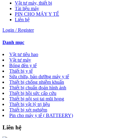
Vật tư máy, thiết bị
Tài liệu máy
PIN CHO MÁY Y TẾ
Liên hệ
Login / Register
Danh mục
Vật tư tiêu hao
Vật tư máy
Bóng đèn y tế
Thiết bị y tế
Sửa chữa, bảo dưỡng máy y tế
Thiết bị chống nhiễm khuẩn
Thiết bị chuẩn đoán hình ảnh
Thiết bị hồi sức cấp cứu
Thiết bị nội soi tai mũi họng
Thiết bị vật lý trị liệu
Thiết bị xét nghiệm
Pin cho máy y tế ( BATTEERY)
Liên hệ