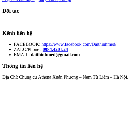
Đối tác
Kênh liên hệ
FACEBOOK:
https://www.facebook.com/Daithinhmed/
ZALO/Phone :
0984.4201.24
EMAIL:
daithinhmed@gmail.com
Thông tin liên hệ
Địa Chỉ: Chung cư Athena Xuân Phương – Nam Từ Liêm – Hà Nội.