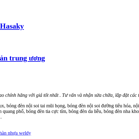
g Hasaky
sản trung ương
 hao chính hãng với giá tốt nhất . Tư vấn và nhận sửa chữa, lắp đặt các t
x, bóng đèn nội soi tai mũi họng, bóng đèn nội soi đường tiêu hóa, nộ
quang phổ, bóng đèn tia cực tím, bóng đèn da liễu, bóng đèn nha kho
…
hàn nhựa weldy