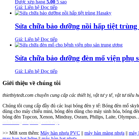
Được xếp hạng
5.00
5 sao
Giá: Liên hệ
Đọc tiếp
Sửa chữa bảo dưỡng nồi hấp tiệt trùn
Giá: Liên hệ
Đọc tiếp
Sửa chữa bảo dưỡng đèn mổ viện phụ 
Giá: Liên hệ
Đọc tiếp
Giới thiệu về chúng tôi
thietbiytedt.com chuyên cung cấp các thiết bị, vật tư y tế, vật tư tiêu
Chúng tôi cung cấp đầy đủ các loại bóng đèn y tế: Bóng đèn mổ skylu
dùng cho máy chiếu mini, bóng đèn dùng cho máy sinh hóa, bóng đèn 
bóng đèn Topcon, Xenon, Mindray, Osram, Philips, Laite, Olympus
mẫu trang trí phòng cưới đẹp
>> Mời xem thêm:
Máy hàn nhựa PVC
||
máy hàn màng nhựa
||
máy 
may han bat hdpe
||
máy hàn bạt nhựa