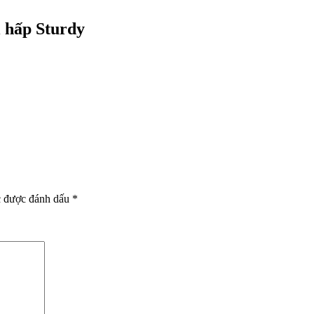
 hấp Sturdy
c được đánh dấu
*