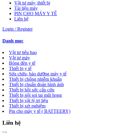
Vật tư máy, thiết bị
Tài liệu máy
PIN CHO MÁY Y TẾ
Liên hệ
Login / Register
Danh mục
Vật tư tiêu hao
Vật tư máy
Bóng đèn y tế
Thiết bị y tế
Sửa chữa, bảo dưỡng máy y tế
Thiết bị chống nhiễm khuẩn
Thiết bị chuẩn đoán hình ảnh
Thiết bị hồi sức cấp cứu
Thiết bị nội soi tai mũi họng
Thiết bị vật lý trị liệu
Thiết bị xét nghiệm
Pin cho máy y tế ( BATTEERY)
Liên hệ