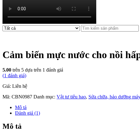
Cảm biến mực nước cho nồi hấ
5.00
trên 5 dựa trên
1
đánh giá
(
1
đánh giá)
Giá: Liên hệ
Mã:
CBN0987
Danh mục:
Vật tư tiêu hao
,
Sửa chữa, bảo dưỡng máy
Mô tả
Đánh giá (1)
Mô tả