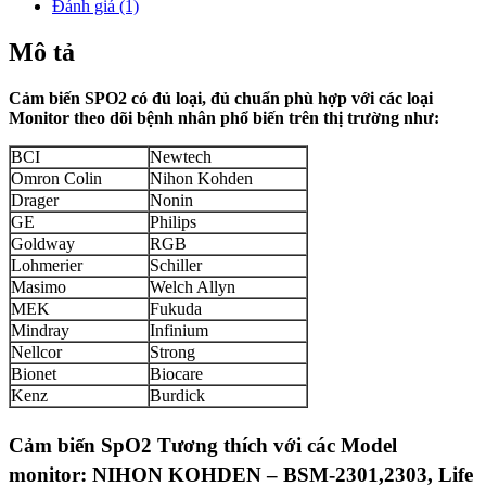
Đánh giá (1)
Mô tả
Cảm biến SPO2 có đủ loại, đủ chuẩn phù hợp với các loại
Monitor theo dõi bệnh nhân phổ biến trên thị trường như:
BCI
Newtech
Omron Colin
Nihon Kohden
Drager
Nonin
GE
Philips
Goldway
RGB
Lohmerier
Schiller
Masimo
Welch Allyn
MEK
Fukuda
Mindray
Infinium
Nellcor
Strong
Bionet
Biocare
Kenz
Burdick
Cảm biến SpO2 Tương thích với các Model
monitor: NIHON KOHDEN – BSM-2301,2303, Life