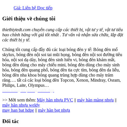
Giá: Liên hệ
Đọc tiếp
Giới thiệu về chúng tôi
thietbiytedt.com chuyên cung cấp các thiết bị, vật tư y tế, vật tư tiêu
hao chính hãng với giá tốt nhất . Tư vấn và nhận sửa chữa, lắp đặt
các thiết bị y tế.
Chúng tôi cung cấp đầy đủ các loại bóng đèn y tế: Bóng đèn mổ
skylux, bóng đèn nội soi tai mũi họng, bóng đèn nội soi đường tiêu
hóa, nội soi dạ dày, bóng đèn sinh hiển vi, bóng đèn khám mắt,
bóng đèn dùng cho máy chiếu mini, bóng đèn dùng cho máy sinh
hóa, bóng đèn quang phổ, bóng đèn tia cực tím, bóng đèn da liễu,
bóng đèn nha khoa bóng quang trùng hợp dùng cho máy trám
răng…. tất cả các loại bóng đèn Topcon, Xenon, Mindray, Osram,
Philips, Laite, Olympus…
mẫu trang trí phòng cưới đẹp
>> Mời xem thêm:
Máy hàn nhựa PVC
||
máy hàn màng nhựa
||
máy hàn nhựa weldy
may han bat hdpe
||
máy hàn bạt nhựa
Đối tác