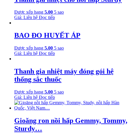
Được xếp hạng
5.00
5 sao
Giá: Liên hệ
Đọc tiếp
BAO ĐO HUYẾT ÁP
Được xếp hạng
5.00
5 sao
Giá: Liên hệ
Đọc tiếp
Thanh gia nhiệt máy đóng gói hệ
thống sắc thuốc
Được xếp hạng
5.00
5 sao
Giá: Liên hệ
Đọc tiếp
Gioăng ron nồi hấp Gemmy, Tommy,
Sturdy…