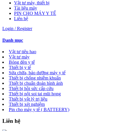
Vật tư máy, thiết bị
Tài liệu máy
PIN CHO MÁY Y TẾ
Liên hệ
Login / Register
Danh mục
Vật tư tiêu hao
Vật tư máy
Bóng đèn y tế
Thiết bị y tế
Sửa chữa, bảo dưỡng máy y tế
Thiết bị chống nhiễm khuẩn
Thiết bị chuẩn đoán hình ảnh
Thiết bị hồi sức cấp cứu
Thiết bị nội soi tai mũi họng
Thiết bị vật lý trị liệu
Thiết bị xét nghiệm
Pin cho máy y tế ( BATTEERY)
Liên hệ