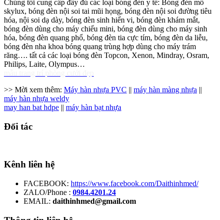
Chúng tôi cung cấp đầy đủ các loại bóng đèn y tế: Bóng đèn mổ
skylux, bóng đèn nội soi tai mũi họng, bóng đèn nội soi đường tiêu
hóa, nội soi dạ dày, bóng đèn sinh hiển vi, bóng đèn khám mắt,
bóng đèn dùng cho máy chiếu mini, bóng đèn dùng cho máy sinh
hóa, bóng đèn quang phổ, bóng đèn tia cực tím, bóng đèn da liễu,
bóng đèn nha khoa bóng quang trùng hợp dùng cho máy trám
răng…. tất cả các loại bóng đèn Topcon, Xenon, Mindray, Osram,
Philips, Laite, Olympus…
mẫu trang trí phòng cưới đẹp
>> Mời xem thêm:
Máy hàn nhựa PVC
||
máy hàn màng nhựa
||
máy hàn nhựa weldy
may han bat hdpe
||
máy hàn bạt nhựa
Đối tác
Kênh liên hệ
FACEBOOK:
https://www.facebook.com/Daithinhmed/
ZALO/Phone :
0984.4201.24
EMAIL:
daithinhmed@gmail.com