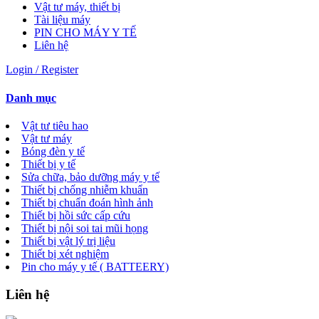
Vật tư máy, thiết bị
Tài liệu máy
PIN CHO MÁY Y TẾ
Liên hệ
Login / Register
Danh mục
Vật tư tiêu hao
Vật tư máy
Bóng đèn y tế
Thiết bị y tế
Sửa chữa, bảo dưỡng máy y tế
Thiết bị chống nhiễm khuẩn
Thiết bị chuẩn đoán hình ảnh
Thiết bị hồi sức cấp cứu
Thiết bị nội soi tai mũi họng
Thiết bị vật lý trị liệu
Thiết bị xét nghiệm
Pin cho máy y tế ( BATTEERY)
Liên hệ