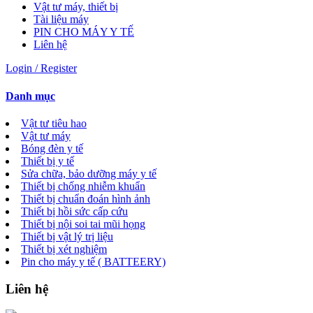
Vật tư máy, thiết bị
Tài liệu máy
PIN CHO MÁY Y TẾ
Liên hệ
Login / Register
Danh mục
Vật tư tiêu hao
Vật tư máy
Bóng đèn y tế
Thiết bị y tế
Sửa chữa, bảo dưỡng máy y tế
Thiết bị chống nhiễm khuẩn
Thiết bị chuẩn đoán hình ảnh
Thiết bị hồi sức cấp cứu
Thiết bị nội soi tai mũi họng
Thiết bị vật lý trị liệu
Thiết bị xét nghiệm
Pin cho máy y tế ( BATTEERY)
Liên hệ