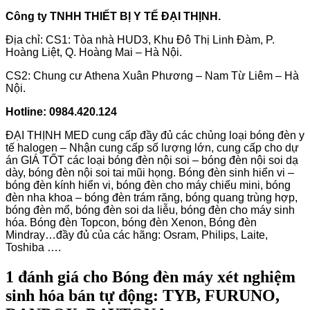
Công ty TNHH THIẾT BỊ Y TẾ ĐẠI THỊNH.
Địa chỉ: CS1: Tòa nhà HUD3, Khu Đô Thị Linh Đàm, P.
Hoàng Liệt, Q. Hoàng Mai – Hà Nội.
CS2: Chung cư Athena Xuân Phương – Nam Từ Liêm – Hà
Nội.
Hotline: 0984.420.124
ĐẠI THỊNH MED cung cấp đầy đủ các chủng loại bóng đèn y
tế halogen – Nhận cung cấp số lượng lớn, cung cấp cho dự
án GIÁ TỐT các loại bóng đèn nội soi – bóng đèn nội soi dạ
dày, bóng đèn nội soi tai mũi họng. Bóng đèn sinh hiển vi –
bóng đèn kính hiển vi, bóng đèn cho máy chiếu mini, bóng
đèn nha khoa – bóng đèn trám răng, bóng quang trùng hợp,
bóng đèn mổ, bóng đèn soi da liễu, bóng đèn cho máy sinh
hóa. Bóng đèn Topcon, bóng đèn Xenon, Bóng đèn
Mindray…đầy đủ của các hãng: Osram, Philips, Laite,
Toshiba ….
1 đánh giá cho
Bóng đèn máy xét nghiệm
sinh hóa bán tự động: TYB, FURUNO,