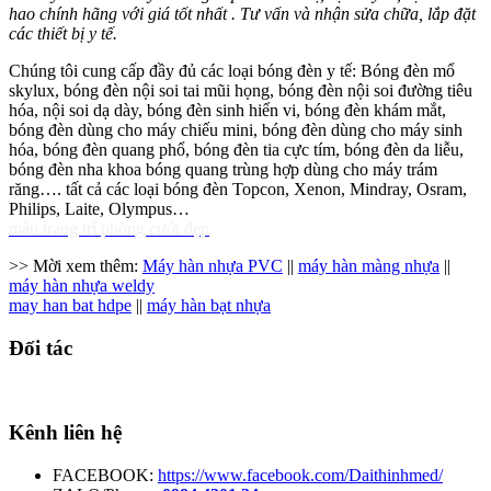
hao chính hãng với giá tốt nhất . Tư vấn và nhận sửa chữa, lắp đặt
các thiết bị y tế.
Chúng tôi cung cấp đầy đủ các loại bóng đèn y tế: Bóng đèn mổ
skylux, bóng đèn nội soi tai mũi họng, bóng đèn nội soi đường tiêu
hóa, nội soi dạ dày, bóng đèn sinh hiển vi, bóng đèn khám mắt,
bóng đèn dùng cho máy chiếu mini, bóng đèn dùng cho máy sinh
hóa, bóng đèn quang phổ, bóng đèn tia cực tím, bóng đèn da liễu,
bóng đèn nha khoa bóng quang trùng hợp dùng cho máy trám
răng…. tất cả các loại bóng đèn Topcon, Xenon, Mindray, Osram,
Philips, Laite, Olympus…
mẫu trang trí phòng cưới đẹp
>> Mời xem thêm:
Máy hàn nhựa PVC
||
máy hàn màng nhựa
||
máy hàn nhựa weldy
may han bat hdpe
||
máy hàn bạt nhựa
Đối tác
Kênh liên hệ
FACEBOOK:
https://www.facebook.com/Daithinhmed/