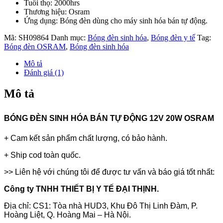
Tuổi thọ: 2000hrs
Thương hiệu: Osram
Ứng dụng: Bóng đèn dùng cho máy sinh hóa bán tự động.
Mã:
SH09864
Danh mục:
Bóng đèn sinh hóa
,
Bóng đèn y tế
Tag:
Bóng đèn OSRAM
,
Bóng đèn sinh hóa
Mô tả
Đánh giá (1)
Mô tả
BÓNG ĐÈN SINH HÓA BÁN TỰ ĐỘNG 12V 20W OSRAM
+ Cam kết sản phẩm chất lượng, có bảo hành.
+ Ship cod toàn quốc.
>> Liên hệ với chúng tôi để được tư vấn và báo giá tốt nhất:
Công ty TNHH THIẾT BỊ Y TẾ ĐẠI THỊNH.
Địa chỉ: CS1: Tòa nhà HUD3, Khu Đô Thị Linh Đàm, P.
Hoàng Liệt, Q. Hoàng Mai – Hà Nội.