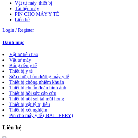
Vật tư máy, thiết bị
Tài liệu máy
PIN CHO MÁY Y TẾ
Liên hệ
Login / Register
Danh mục
Vật tư tiêu hao
Vật tư máy
Bóng đèn y tế
Thiết bị y tế
Sửa chữa, bảo dưỡng máy y tế
Thiết bị chống nhiễm khuẩn
Thiết bị chuẩn đoán hình ảnh
Thiết bị hồi sức cấp cứu
Thiết bị nội soi tai mũi họng
Thiết bị vật lý trị liệu
Thiết bị xét nghiệm
Pin cho máy y tế ( BATTEERY)
Liên hệ