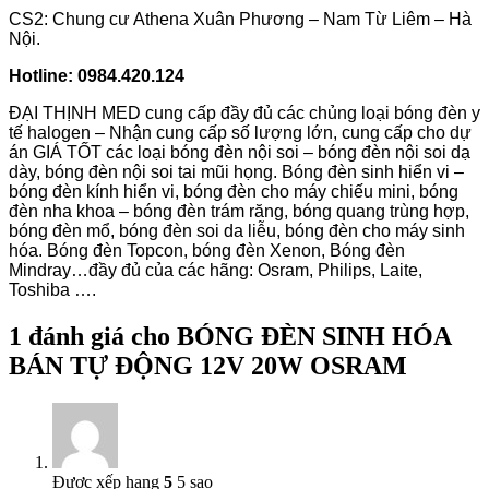
CS2: Chung cư Athena Xuân Phương – Nam Từ Liêm – Hà
Nội.
Hotline: 0984.420.124
ĐẠI THỊNH MED cung cấp đầy đủ các chủng loại bóng đèn y
tế halogen – Nhận cung cấp số lượng lớn, cung cấp cho dự
án GIÁ TỐT các loại bóng đèn nội soi – bóng đèn nội soi dạ
dày, bóng đèn nội soi tai mũi họng. Bóng đèn sinh hiển vi –
bóng đèn kính hiển vi, bóng đèn cho máy chiếu mini, bóng
đèn nha khoa – bóng đèn trám răng, bóng quang trùng hợp,
bóng đèn mổ, bóng đèn soi da liễu, bóng đèn cho máy sinh
hóa. Bóng đèn Topcon, bóng đèn Xenon, Bóng đèn
Mindray…đầy đủ của các hãng: Osram, Philips, Laite,
Toshiba ….
1 đánh giá cho
BÓNG ĐÈN SINH HÓA
BÁN TỰ ĐỘNG 12V 20W OSRAM
Được xếp hạng
5
5 sao