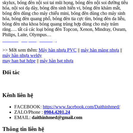
skylux, bóng đèn nội soi tai mũi họng, bóng đèn nội soi đường tiêu
hóa, nội soi dạ dày, bóng đèn sinh hiển vi, bóng đèn khám mắt,
bóng đèn dùng cho máy chiếu mini, bóng đèn dùng cho máy sinh
hóa, bóng đèn quang phổ, bóng đèn tia cực tím, bóng đèn da liễu,
bóng đèn nha khoa bóng quang trùng hợp dùng cho máy trám
răng…. tất cả các loại bóng đèn Topcon, Xenon, Mindray, Osram,
Philips, Laite, Olympus…
mẫu trang trí phòng cưới đẹp
>> Mời xem thêm:
Máy hàn nhựa PVC
||
máy hàn màng nhựa
||
máy hàn nhựa weldy
may han bat hdpe
||
máy hàn bạt nhựa
Đối tác
Kênh liên hệ
FACEBOOK:
https://www.facebook.com/Daithinhmed/
ZALO/Phone :
0984.4201.24
EMAIL:
daithinhmed@gmail.com
Thông tin liên hệ