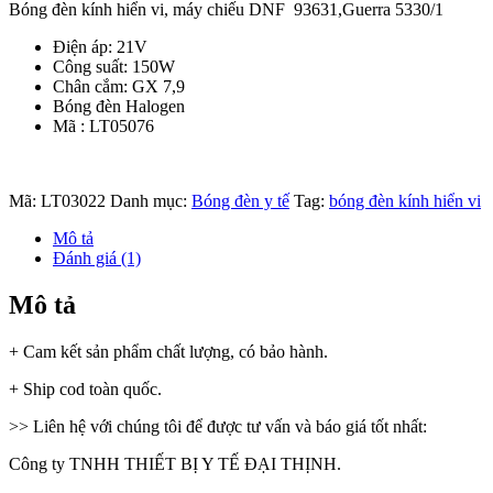
Bóng đèn kính hiển vi, máy chiếu DNF 93631,Guerra 5330/1
Điện áp: 21V
Công suất: 150W
Chân cắm: GX 7,9
Bóng đèn Halogen
Mã : LT05076
Mã:
LT03022
Danh mục:
Bóng đèn y tế
Tag:
bóng đèn kính hiển vi
Mô tả
Đánh giá (1)
Mô tả
+ Cam kết sản phẩm chất lượng, có bảo hành.
+ Ship cod toàn quốc.
>> Liên hệ với chúng tôi để được tư vấn và báo giá tốt nhất:
Công ty TNHH THIẾT BỊ Y TẾ ĐẠI THỊNH.