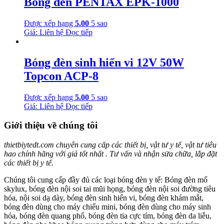
Bóng đèn PENTAX EPK-1000
Được xếp hạng
5.00
5 sao
Giá: Liên hệ
Đọc tiếp
Bóng đèn sinh hiển vi 12V 50W
Topcon ACP-8
Được xếp hạng
5.00
5 sao
Giá: Liên hệ
Đọc tiếp
Giới thiệu về chúng tôi
thietbiytedt.com chuyên cung cấp các thiết bị, vật tư y tế, vật tư tiêu
hao chính hãng với giá tốt nhất . Tư vấn và nhận sửa chữa, lắp đặt
các thiết bị y tế.
Chúng tôi cung cấp đầy đủ các loại bóng đèn y tế: Bóng đèn mổ
skylux, bóng đèn nội soi tai mũi họng, bóng đèn nội soi đường tiêu
hóa, nội soi dạ dày, bóng đèn sinh hiển vi, bóng đèn khám mắt,
bóng đèn dùng cho máy chiếu mini, bóng đèn dùng cho máy sinh
hóa, bóng đèn quang phổ, bóng đèn tia cực tím, bóng đèn da liễu,