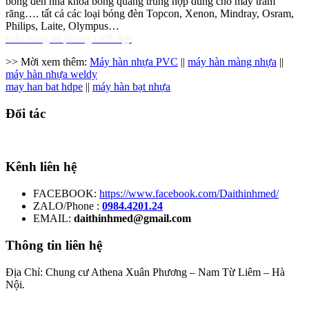
bóng đèn nha khoa bóng quang trùng hợp dùng cho máy trám
răng…. tất cả các loại bóng đèn Topcon, Xenon, Mindray, Osram,
Philips, Laite, Olympus…
mẫu trang trí phòng cưới đẹp
>> Mời xem thêm:
Máy hàn nhựa PVC
||
máy hàn màng nhựa
||
máy hàn nhựa weldy
may han bat hdpe
||
máy hàn bạt nhựa
Đối tác
Kênh liên hệ
FACEBOOK:
https://www.facebook.com/Daithinhmed/
ZALO/Phone :
0984.4201.24
EMAIL:
daithinhmed@gmail.com
Thông tin liên hệ
Địa Chỉ: Chung cư Athena Xuân Phương – Nam Từ Liêm – Hà
Nội.