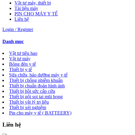
Vật tư máy, thiết bị
Tài liệu máy
PIN CHO MÁY Y TẾ
Liên hệ
Login / Register
Danh mục
Vật tư tiêu hao
Vật tư máy
Bóng đèn y tế
Thiết bị y tế
Sửa chữa, bảo dưỡng máy y tế
Thiết bị chống nhiễm khuẩn
Thiết bị chuẩn đoán hình ảnh
Thiết bị hồi sức cấp cứu
Thiết bị nội soi tai mũi họng
Thiết bị vật lý trị liệu
Thiết bị xét nghiệm
Pin cho máy y tế ( BATTEERY)
Liên hệ