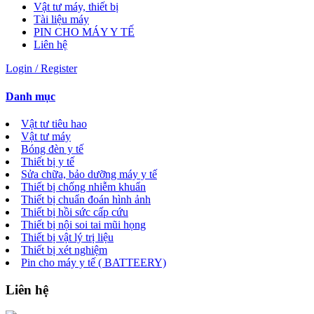
Vật tư máy, thiết bị
Tài liệu máy
PIN CHO MÁY Y TẾ
Liên hệ
Login / Register
Danh mục
Vật tư tiêu hao
Vật tư máy
Bóng đèn y tế
Thiết bị y tế
Sửa chữa, bảo dưỡng máy y tế
Thiết bị chống nhiễm khuẩn
Thiết bị chuẩn đoán hình ảnh
Thiết bị hồi sức cấp cứu
Thiết bị nội soi tai mũi họng
Thiết bị vật lý trị liệu
Thiết bị xét nghiệm
Pin cho máy y tế ( BATTEERY)
Liên hệ