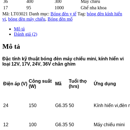
36
400
300
Máy chiếu
17
95
1000
Ghế nha khoa
Mã:
LT03021
Danh mục:
Bóng đèn y tế
Tag:
bóng đèn kính hiển
vi
,
bóng đèn máy chiếu
,
Bóng đèn mổ
Mô tả
Đánh giá (2)
Mô tả
Đặc tính kỹ thuật bóng đèn máy chiếu mini, kính hiển vi
loại 12V, 17V, 24V, 36V chân ghim
Công suất
Tuổi thọ
Điện áp (V)
Mã
Ứng dụng
(W)
(hrs)
24
150
G6.35
50
Kính hiển vi,đèn
12
100
G6.35
50
Máy chiếu mini