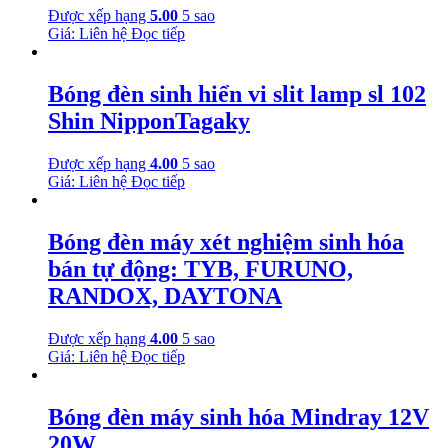
Được xếp hạng
5.00
5 sao
Giá: Liên hệ
Đọc tiếp
Bóng đèn sinh hiển vi slit lamp sl 102
Shin NipponTagaky
Được xếp hạng
4.00
5 sao
Giá: Liên hệ
Đọc tiếp
Bóng đèn máy xét nghiệm sinh hóa
bán tự động: TYB, FURUNO,
RANDOX, DAYTONA
Được xếp hạng
4.00
5 sao
Giá: Liên hệ
Đọc tiếp
Bóng đèn máy sinh hóa Mindray 12V
20W