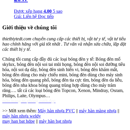
Được xếp hạng
4.00
5 sao
Giá: Liên hệ
Đọc tiếp
Giới thiệu về chúng tôi
thietbiytedt.com chuyên cung cấp các thiết bị, vật tư y tế, vật tư tiêu
hao chính hãng với giá tốt nhất . Tư vấn và nhận sửa chữa, lắp đặt
các thiết bị y tế.
Chúng tôi cung cấp đầy đủ các loại bóng đèn y tế: Bóng đèn mổ
skylux, bóng đèn nội soi tai mũi họng, bóng đèn nội soi đường tiêu
hóa, nội soi dạ dày, bóng đèn sinh hiển vi, bóng đèn khám mắt,
bóng đèn dùng cho máy chiếu mini, bóng đèn dùng cho máy sinh
hóa, bóng đèn quang phổ, bóng đèn tia cực tím, bóng đèn da liễu,
bóng đèn nha khoa bóng quang trùng hợp dùng cho máy trám
răng…. tất cả các loại bóng đèn Topcon, Xenon, Mindray, Osram,
Philips, Laite, Olympus…
mẫu trang trí phòng cưới đẹp
>> Mời xem thêm:
Máy hàn nhựa PVC
||
máy hàn màng nhựa
||
máy hàn nhựa weldy
may han bat hdpe
||
máy hàn bạt nhựa