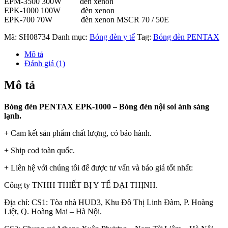
EPM-3500 300W đèn xenon
EPK-1000 100W đèn xenon
EPK-700 70W đèn xenon MSCR 70 / 50E
Mã:
SH08734
Danh mục:
Bóng đèn y tế
Tag:
Bóng đèn PENTAX
Mô tả
Đánh giá (1)
Mô tả
Bóng đèn PENTAX EPK-1000 – Bóng đèn nội soi ánh sáng
lạnh.
+ Cam kết sản phẩm chất lượng, có bảo hành.
+ Ship cod toàn quốc.
+ Liên hệ với chúng tôi để được tư vấn và báo giá tốt nhất:
Công ty TNHH THIẾT BỊ Y TẾ ĐẠI THỊNH.
Địa chỉ: CS1: Tòa nhà HUD3, Khu Đô Thị Linh Đàm, P. Hoàng
Liệt, Q. Hoàng Mai – Hà Nội.