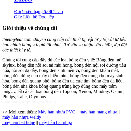
Được xếp hạng
5.00
5 sao
Giá: Liên hệ
Đọc tiếp
Giới thiệu về chúng tôi
thietbiytedt.com chuyên cung cấp các thiết bị, vật tư y tế, vật tư tiêu
hao chính hãng với giá tốt nhất . Tư vấn và nhận sửa chữa, lắp đặt
các thiết bị y tế.
Chúng tôi cung cấp đầy đủ các loại bóng đèn y tế: Bóng đèn mổ
skylux, bóng đèn nội soi tai mũi họng, bóng đèn nội soi đường tiêu
hóa, nội soi dạ dày, bóng đèn sinh hiển vi, bóng đèn khám mắt,
bóng đèn dùng cho máy chiếu mini, bóng đèn dùng cho máy sinh
hóa, bóng đèn quang phổ, bóng đèn tia cực tím, bóng đèn da liễu,
bóng đèn nha khoa bóng quang trùng hợp dùng cho máy trám
răng…. tất cả các loại bóng đèn Topcon, Xenon, Mindray, Osram,
Philips, Laite, Olympus…
mẫu trang trí phòng cưới đẹp
>> Mời xem thêm:
Máy hàn nhựa PVC
||
máy hàn màng nhựa
||
máy hàn nhựa weldy
may han bat hdpe
||
máy hàn bạt nhựa