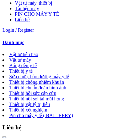
Vật tư máy, thiết bị
Tài liệu máy
PIN CHO MÁY Y TẾ
Liên hệ
Login / Register
Danh mục
Vật tư tiêu hao
Vật tư máy
Bóng đèn y tế
Thiết bị y tế
Sửa chữa, bảo dưỡng máy y tế
Thiết bị chống nhiễm khuẩn
Thiết bị chuẩn đoán hình ảnh
Thiết bị hồi sức cấp cứu
Thiết bị nội soi tai mũi họng
Thiết bị vật lý trị liệu
Thiết bị xét nghiệm
Pin cho máy y tế ( BATTEERY)
Liên hệ