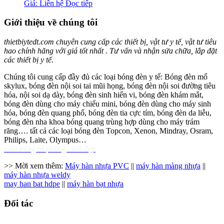
Giá: Liên hệ
Đọc tiếp
Giới thiệu về chúng tôi
thietbiytedt.com chuyên cung cấp các thiết bị, vật tư y tế, vật tư tiêu
hao chính hãng với giá tốt nhất . Tư vấn và nhận sửa chữa, lắp đặt
các thiết bị y tế.
Chúng tôi cung cấp đầy đủ các loại bóng đèn y tế: Bóng đèn mổ
skylux, bóng đèn nội soi tai mũi họng, bóng đèn nội soi đường tiêu
hóa, nội soi dạ dày, bóng đèn sinh hiển vi, bóng đèn khám mắt,
bóng đèn dùng cho máy chiếu mini, bóng đèn dùng cho máy sinh
hóa, bóng đèn quang phổ, bóng đèn tia cực tím, bóng đèn da liễu,
bóng đèn nha khoa bóng quang trùng hợp dùng cho máy trám
răng…. tất cả các loại bóng đèn Topcon, Xenon, Mindray, Osram,
Philips, Laite, Olympus…
mẫu trang trí phòng cưới đẹp
>> Mời xem thêm:
Máy hàn nhựa PVC
||
máy hàn màng nhựa
||
máy hàn nhựa weldy
may han bat hdpe
||
máy hàn bạt nhựa
Đối tác