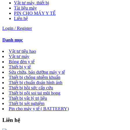
Vật tư máy, thiết bị
Tài liệu máy
PIN CHO MÁY Y TẾ
Liên hệ
Login / Register
Danh mục
Vật tư tiêu hao
Vật tư máy
Bóng đèn y tế
Thiết bị y tế
Sửa chữa, bảo dưỡng máy y tế
Thiết bị chống nhiễm khuẩn
Thiết bị chuẩn đoán hình ảnh
Thiết bị hồi sức cấp cứu
Thiết bị nội soi tai mũi họng
Thiết bị vật lý trị liệu
Thiết bị xét nghiệm
Pin cho máy y tế ( BATTEERY)
Liên hệ