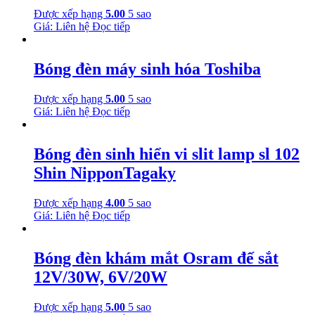
Được xếp hạng
5.00
5 sao
Giá: Liên hệ
Đọc tiếp
Bóng đèn máy sinh hóa Toshiba
Được xếp hạng
5.00
5 sao
Giá: Liên hệ
Đọc tiếp
Bóng đèn sinh hiển vi slit lamp sl 102
Shin NipponTagaky
Được xếp hạng
4.00
5 sao
Giá: Liên hệ
Đọc tiếp
Bóng đèn khám mắt Osram đế sắt
12V/30W, 6V/20W
Được xếp hạng
5.00
5 sao