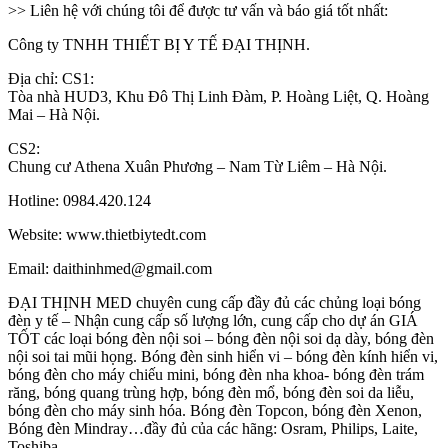
>> Liên hệ với chúng tôi để được tư vấn và báo giá tốt nhất:
Công ty TNHH THIẾT BỊ Y TẾ ĐẠI THỊNH.
Địa chỉ: CS1:
Tòa nhà HUD3, Khu Đô Thị Linh Đàm, P. Hoàng Liệt, Q. Hoàng
Mai – Hà Nội.
CS2:
Chung cư Athena Xuân Phương – Nam Từ Liêm – Hà Nội.
Hotline: 0984.420.124
Website: www.thietbiytedt.com
Email: daithinhmed@gmail.com
ĐẠI THỊNH MED chuyên cung cấp đầy đủ các chủng loại bóng
đèn y tế – Nhận cung cấp số lượng lớn, cung cấp cho dự án GIÁ
TỐT các loại bóng đèn nội soi – bóng đèn nội soi dạ dày, bóng đèn
nội soi tai mũi họng. Bóng đèn sinh hiển vi – bóng đèn kính hiển vi,
bóng đèn cho máy chiếu mini, bóng đèn nha khoa- bóng đèn trám
răng, bóng quang trùng hợp, bóng đèn mổ, bóng đèn soi da liễu,
bóng đèn cho máy sinh hóa. Bóng đèn Topcon, bóng đèn Xenon,
Bóng đèn Mindray…đầy đủ của các hãng: Osram, Philips, Laite,
Toshiba ….