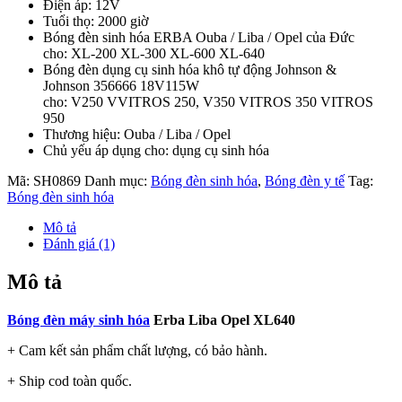
Điện áp: 12V
Tuổi thọ: 2000 giờ
Bóng đèn sinh hóa ERBA Ouba / Liba / Opel của Đức
cho: XL-200 XL-300 XL-600 XL-640
Bóng đèn dụng cụ sinh hóa khô tự động Johnson &
Johnson 356666 18V115W
cho: V250 VVITROS 250, V350 VITROS 350 VITROS
950
Thương hiệu: Ouba / Liba / Opel
Chủ yếu áp dụng cho: dụng cụ sinh hóa
Mã:
SH0869
Danh mục:
Bóng đèn sinh hóa
,
Bóng đèn y tế
Tag:
Bóng đèn sinh hóa
Mô tả
Đánh giá (1)
Mô tả
Bóng đèn máy sinh hóa
Erba Liba Opel XL640
+ Cam kết sản phẩm chất lượng, có bảo hành.
+ Ship cod toàn quốc.