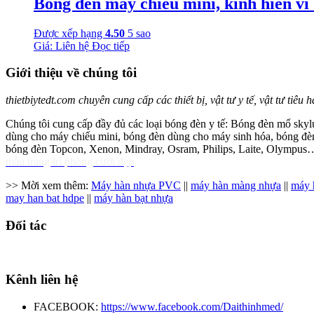
Bóng đèn máy chiếu mini, kính hiển vi 
Được xếp hạng
4.50
5 sao
Giá: Liên hệ
Đọc tiếp
Giới thiệu về chúng tôi
thietbiytedt.com chuyên cung cấp các thiết bị, vật tư y tế, vật tư tiêu
Chúng tôi cung cấp đầy đủ các loại bóng đèn y tế: Bóng đèn mổ skylu
dùng cho máy chiếu mini, bóng đèn dùng cho máy sinh hóa, bóng đèn 
bóng đèn Topcon, Xenon, Mindray, Osram, Philips, Laite, Olympus
mẫu trang trí phòng cưới đẹp
>> Mời xem thêm:
Máy hàn nhựa PVC
||
máy hàn màng nhựa
||
máy 
may han bat hdpe
||
máy hàn bạt nhựa
Đối tác
Kênh liên hệ
FACEBOOK:
https://www.facebook.com/Daithinhmed/