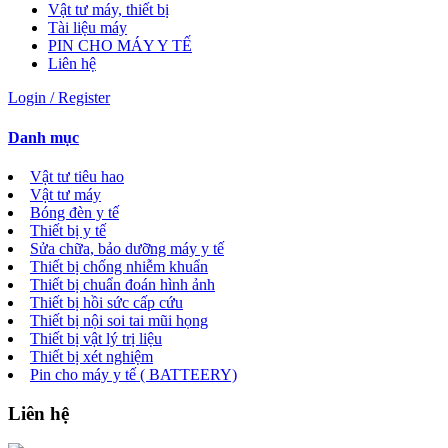
Vật tư máy, thiết bị
Tài liệu máy
PIN CHO MÁY Y TẾ
Liên hệ
Login / Register
Danh mục
Vật tư tiêu hao
Vật tư máy
Bóng đèn y tế
Thiết bị y tế
Sửa chữa, bảo dưỡng máy y tế
Thiết bị chống nhiễm khuẩn
Thiết bị chuẩn đoán hình ảnh
Thiết bị hồi sức cấp cứu
Thiết bị nội soi tai mũi họng
Thiết bị vật lý trị liệu
Thiết bị xét nghiệm
Pin cho máy y tế ( BATTEERY)
Liên hệ