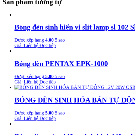
Sản phẩm tương tự
Bóng đèn sinh hiển vi slit lamp sl 102
Được xếp hạng
4.00
5 sao
Giá: Liên hệ
Đọc tiếp
Bóng đèn PENTAX EPK-1000
Được xếp hạng
5.00
5 sao
Giá: Liên hệ
Đọc tiếp
BÓNG ĐÈN SINH HÓA BÁN TỰ ĐỘ
Được xếp hạng
5.00
5 sao
Giá: Liên hệ
Đọc tiếp