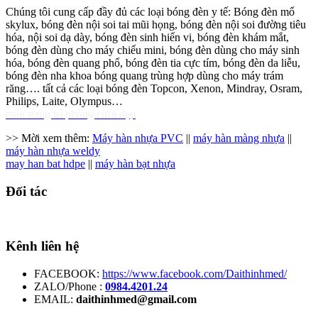
Chúng tôi cung cấp đầy đủ các loại bóng đèn y tế: Bóng đèn mổ
skylux, bóng đèn nội soi tai mũi họng, bóng đèn nội soi đường tiêu
hóa, nội soi dạ dày, bóng đèn sinh hiển vi, bóng đèn khám mắt,
bóng đèn dùng cho máy chiếu mini, bóng đèn dùng cho máy sinh
hóa, bóng đèn quang phổ, bóng đèn tia cực tím, bóng đèn da liễu,
bóng đèn nha khoa bóng quang trùng hợp dùng cho máy trám
răng…. tất cả các loại bóng đèn Topcon, Xenon, Mindray, Osram,
Philips, Laite, Olympus…
mẫu trang trí phòng cưới đẹp
>> Mời xem thêm:
Máy hàn nhựa PVC
||
máy hàn màng nhựa
||
máy hàn nhựa weldy
may han bat hdpe
||
máy hàn bạt nhựa
Đối tác
Kênh liên hệ
FACEBOOK:
https://www.facebook.com/Daithinhmed/
ZALO/Phone :
0984.4201.24
EMAIL:
daithinhmed@gmail.com