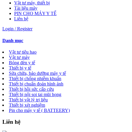
Vật tư máy, thiết bị
Tài liệu máy
PIN CHO MÁY Y TẾ
Liên hệ
Login / Register
Danh mục
Vật tư tiêu hao
Vật tư máy
Bóng đèn y tế
Thiết bị y tế
Sửa chữa, bảo dưỡng máy y tế
Thiết bị chống nhiễm khuẩn
Thiết bị chuẩn đoán hình ảnh
Thiết bị hồi sức cấp cứu
Thiết bị nội soi tai mũi họng
Thiết bị vật lý trị liệu
Thiết bị xét nghiệm
Pin cho máy y tế ( BATTEERY)
Liên hệ