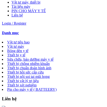
Vật tư máy, thiết bị
Tài liệu máy
PIN CHO MÁY Y TẾ
Liên hệ
Login / Register
Danh mục
Vật tư tiêu hao
Vật tư máy
Bóng đèn y tế
Thiết bị y tế
Sửa chữa, bảo dưỡng máy y tế
Thiết bị chống nhiễm khuẩn
Thiết bị chuẩn đoán hình ảnh
Thiết bị hồi sức cấp cứu
Thiết bị nội soi tai mũi họng
Thiết bị vật lý trị liệu
Thiết bị xét nghiệm
Pin cho máy y tế ( BATTEERY)
Liên hệ