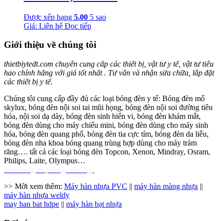
Được xếp hạng
5.00
5 sao
Giá: Liên hệ
Đọc tiếp
Giới thiệu về chúng tôi
thietbiytedt.com chuyên cung cấp các thiết bị, vật tư y tế, vật tư tiêu
hao chính hãng với giá tốt nhất . Tư vấn và nhận sửa chữa, lắp đặt
các thiết bị y tế.
Chúng tôi cung cấp đầy đủ các loại bóng đèn y tế: Bóng đèn mổ
skylux, bóng đèn nội soi tai mũi họng, bóng đèn nội soi đường tiêu
hóa, nội soi dạ dày, bóng đèn sinh hiển vi, bóng đèn khám mắt,
bóng đèn dùng cho máy chiếu mini, bóng đèn dùng cho máy sinh
hóa, bóng đèn quang phổ, bóng đèn tia cực tím, bóng đèn da liễu,
bóng đèn nha khoa bóng quang trùng hợp dùng cho máy trám
răng…. tất cả các loại bóng đèn Topcon, Xenon, Mindray, Osram,
Philips, Laite, Olympus…
mẫu trang trí phòng cưới đẹp
>> Mời xem thêm:
Máy hàn nhựa PVC
||
máy hàn màng nhựa
||
máy hàn nhựa weldy
may han bat hdpe
||
máy hàn bạt nhựa