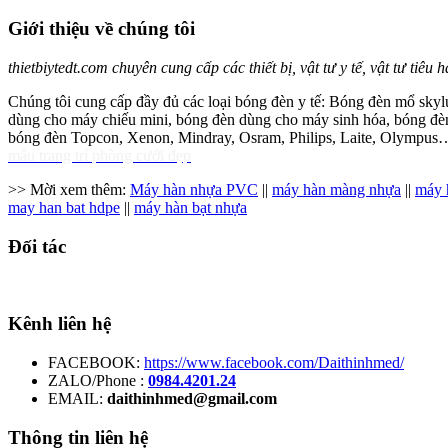
Giới thiệu về chúng tôi
thietbiytedt.com chuyên cung cấp các thiết bị, vật tư y tế, vật tư tiêu
Chúng tôi cung cấp đầy đủ các loại bóng đèn y tế: Bóng đèn mổ skylu
dùng cho máy chiếu mini, bóng đèn dùng cho máy sinh hóa, bóng đèn 
bóng đèn Topcon, Xenon, Mindray, Osram, Philips, Laite, Olympus
mẫu trang trí phòng cưới đẹp
>> Mời xem thêm:
Máy hàn nhựa PVC
||
máy hàn màng nhựa
||
máy 
may han bat hdpe
||
máy hàn bạt nhựa
Đối tác
Kênh liên hệ
FACEBOOK:
https://www.facebook.com/Daithinhmed/
ZALO/Phone :
0984.4201.24
EMAIL:
daithinhmed@gmail.com
Thông tin liên hệ