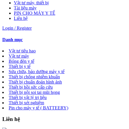
Vật tư máy, thiết bị
Tài liệu máy
PIN CHO MÁY Y TẾ
Liên hệ
Login / Register
Danh mục
Vật tư tiêu hao
Vật tư máy
Bóng đèn y tế
Thiết bị y tế
Sửa chữa, bảo dưỡng máy y tế
Thiết bị chống nhiễm khuẩn
Thiết bị chuẩn đoán hình ảnh
Thiết bị hồi sức cấp cứu
Thiết bị nội soi tai mũi họng
Thiết bị vật lý trị liệu
Thiết bị xét nghiệm
Pin cho máy y tế ( BATTEERY)
Liên hệ