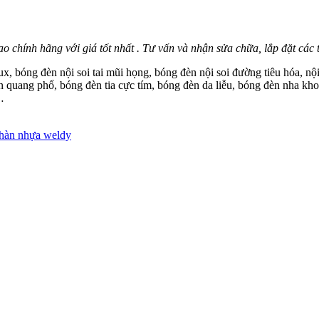
 hao chính hãng với giá tốt nhất . Tư vấn và nhận sửa chữa, lắp đặt các t
x, bóng đèn nội soi tai mũi họng, bóng đèn nội soi đường tiêu hóa, nộ
quang phổ, bóng đèn tia cực tím, bóng đèn da liễu, bóng đèn nha kho
…
hàn nhựa weldy