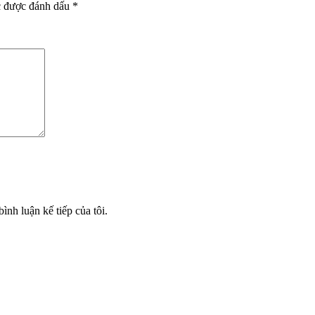
c được đánh dấu
*
ình luận kế tiếp của tôi.