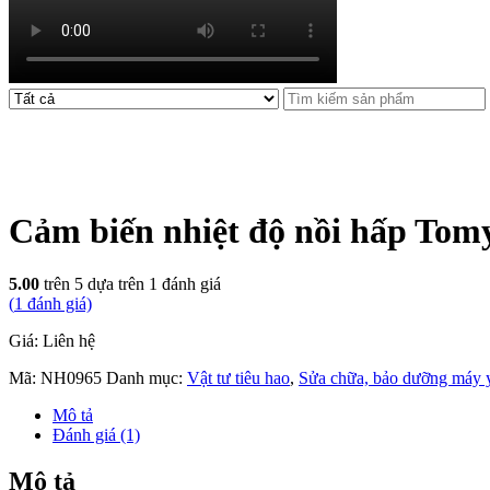
Cảm biến nhiệt độ nồi hấp Tom
5.00
trên 5 dựa trên
1
đánh giá
(
1
đánh giá)
Giá: Liên hệ
Mã:
NH0965
Danh mục:
Vật tư tiêu hao
,
Sửa chữa, bảo dưỡng máy y
Mô tả
Đánh giá (1)
Mô tả