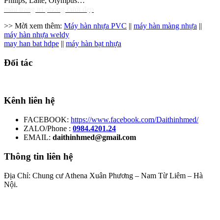
Philips, Laite, Olympus…
mẫu trang trí phòng cưới đẹp
>> Mời xem thêm:
Máy hàn nhựa PVC
||
máy hàn màng nhựa
||
máy hàn nhựa weldy
may han bat hdpe
||
máy hàn bạt nhựa
Đối tác
Kênh liên hệ
FACEBOOK:
https://www.facebook.com/Daithinhmed/
ZALO/Phone :
0984.4201.24
EMAIL:
daithinhmed@gmail.com
Thông tin liên hệ
Địa Chỉ: Chung cư Athena Xuân Phương – Nam Từ Liêm – Hà
Nội.