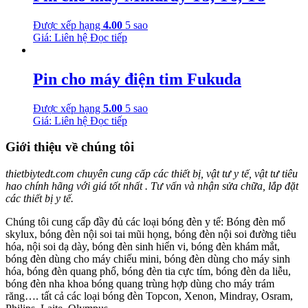
Được xếp hạng
4.00
5 sao
Giá: Liên hệ
Đọc tiếp
Pin cho máy điện tim Fukuda
Được xếp hạng
5.00
5 sao
Giá: Liên hệ
Đọc tiếp
Giới thiệu về chúng tôi
thietbiytedt.com chuyên cung cấp các thiết bị, vật tư y tế, vật tư tiêu
hao chính hãng với giá tốt nhất . Tư vấn và nhận sửa chữa, lắp đặt
các thiết bị y tế.
Chúng tôi cung cấp đầy đủ các loại bóng đèn y tế: Bóng đèn mổ
skylux, bóng đèn nội soi tai mũi họng, bóng đèn nội soi đường tiêu
hóa, nội soi dạ dày, bóng đèn sinh hiển vi, bóng đèn khám mắt,
bóng đèn dùng cho máy chiếu mini, bóng đèn dùng cho máy sinh
hóa, bóng đèn quang phổ, bóng đèn tia cực tím, bóng đèn da liễu,
bóng đèn nha khoa bóng quang trùng hợp dùng cho máy trám
răng…. tất cả các loại bóng đèn Topcon, Xenon, Mindray, Osram,