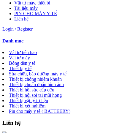
Vật tư máy, thiết bị
Tài liệu máy
PIN CHO MÁY Y TẾ
Liên hệ
Login / Register
Danh mục
Vật tư tiêu hao
Vật tư máy
Bóng đèn y tế
Thiết bị y tế
Sửa chữa, bảo dưỡng máy y tế
Thiết bị chống nhiễm khuẩn
Thiết bị chuẩn đoán hình ảnh
Thiết bị hồi sức cấp cứu
Thiết bị nội soi tai mũi họng
Thiết bị vật lý trị liệu
Thiết bị xét nghiệm
Pin cho máy y tế ( BATTEERY)
Liên hệ