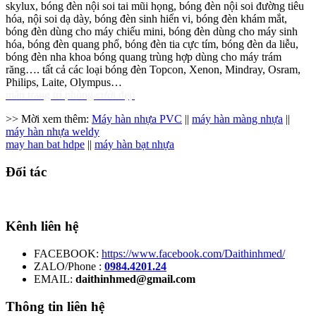
skylux, bóng đèn nội soi tai mũi họng, bóng đèn nội soi đường tiêu
hóa, nội soi dạ dày, bóng đèn sinh hiển vi, bóng đèn khám mắt,
bóng đèn dùng cho máy chiếu mini, bóng đèn dùng cho máy sinh
hóa, bóng đèn quang phổ, bóng đèn tia cực tím, bóng đèn da liễu,
bóng đèn nha khoa bóng quang trùng hợp dùng cho máy trám
răng…. tất cả các loại bóng đèn Topcon, Xenon, Mindray, Osram,
Philips, Laite, Olympus…
mẫu trang trí phòng cưới đẹp
>> Mời xem thêm:
Máy hàn nhựa PVC
||
máy hàn màng nhựa
||
máy hàn nhựa weldy
may han bat hdpe
||
máy hàn bạt nhựa
Đối tác
Kênh liên hệ
FACEBOOK:
https://www.facebook.com/Daithinhmed/
ZALO/Phone :
0984.4201.24
EMAIL:
daithinhmed@gmail.com
Thông tin liên hệ