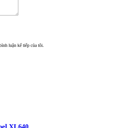
ình luận kế tiếp của tôi.
pel XL640