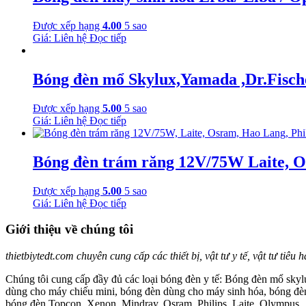
Được xếp hạng
4.00
5 sao
Giá: Liên hệ
Đọc tiếp
Bóng đèn mổ Skylux,Yamada ,Dr.Fisch
Được xếp hạng
5.00
5 sao
Giá: Liên hệ
Đọc tiếp
Bóng đèn trám răng 12V/75W Laite, O
Được xếp hạng
5.00
5 sao
Giá: Liên hệ
Đọc tiếp
Giới thiệu về chúng tôi
thietbiytedt.com chuyên cung cấp các thiết bị, vật tư y tế, vật tư tiêu
Chúng tôi cung cấp đầy đủ các loại bóng đèn y tế: Bóng đèn mổ skylu
dùng cho máy chiếu mini, bóng đèn dùng cho máy sinh hóa, bóng đèn 
bóng đèn Topcon, Xenon, Mindray, Osram, Philips, Laite, Olympus