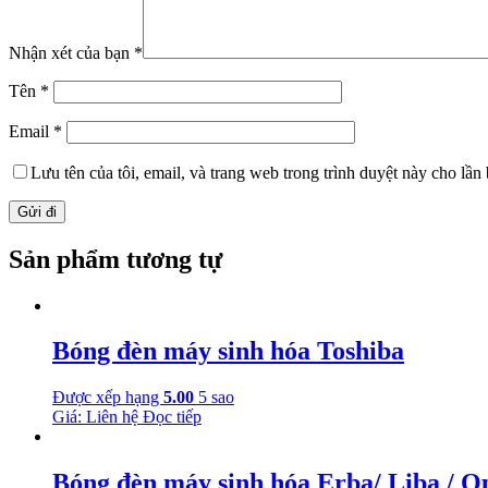
Nhận xét của bạn
*
Tên
*
Email
*
Lưu tên của tôi, email, và trang web trong trình duyệt này cho lần b
Sản phẩm tương tự
Bóng đèn máy sinh hóa Toshiba
Được xếp hạng
5.00
5 sao
Giá: Liên hệ
Đọc tiếp
Bóng đèn máy sinh hóa Erba/ Liba / O