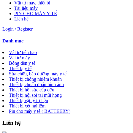
Vật tư máy, thiết bị
Tài liệu máy
PIN CHO MÁY Y TẾ
Liên hệ
Login / Register
Danh mục
Vật tư tiêu hao
Vật tư máy
Bóng đèn y tế
Thiết bị y tế
Sửa chữa, bảo dưỡng máy y tế
Thiết bị chống nhiễm khuẩn
Thiết bị chuẩn đoán hình ảnh
Thiết bị hồi sức cấp cứu
Thiết bị nội soi tai mũi họng
Thiết bị vật lý trị liệu
Thiết bị xét nghiệm
Pin cho máy y tế ( BATTEERY)
Liên hệ