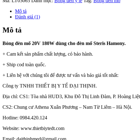
Mã:
LT03063
Danh mục:
Bóng đèn y tế
Tag:
Bóng đèn mổ
Mô tả
Đánh giá (1)
Mô tả
Bóng đèn mổ 20V 180W dùng cho đèn mổ Steris Hamony.
+ Cam kết sản phẩm chất lượng, có bảo hành.
+ Ship cod toàn quốc.
+ Liên hệ với chúng tôi để được tư vấn và báo giá tốt nhất:
Công ty TNHH THIẾT BỊ Y TẾ ĐẠI THỊNH.
Địa chỉ: CS1: Tòa nhà HUD3, Khu Đô Thị Linh Đàm, P. Hoàng Liệt
CS2: Chung cư Athena Xuân Phương – Nam Từ Liêm – Hà Nội.
Hotline: 0984.420.124
Website: www.thietbiytedt.com
Email: daithinhmed@gmail.com