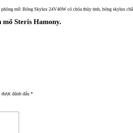
o phòng mổ: Bóng Skylux 24V40W có chóa thủy tinh, bóng skylux chân
 mổ Steris Hamony.
c được đánh dấu
*