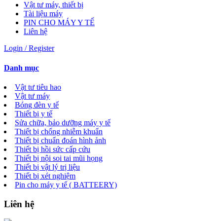
Vật tư máy, thiết bị
Tài liệu máy
PIN CHO MÁY Y TẾ
Liên hệ
Login / Register
Danh mục
Vật tư tiêu hao
Vật tư máy
Bóng đèn y tế
Thiết bị y tế
Sửa chữa, bảo dưỡng máy y tế
Thiết bị chống nhiễm khuẩn
Thiết bị chuẩn đoán hình ảnh
Thiết bị hồi sức cấp cứu
Thiết bị nội soi tai mũi họng
Thiết bị vật lý trị liệu
Thiết bị xét nghiệm
Pin cho máy y tế ( BATTEERY)
Liên hệ