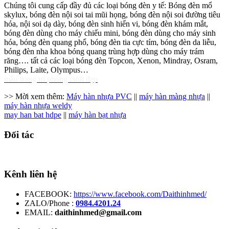
Chúng tôi cung cấp đầy đủ các loại bóng đèn y tế: Bóng đèn mổ
skylux, bóng đèn nội soi tai mũi họng, bóng đèn nội soi đường tiêu
hóa, nội soi dạ dày, bóng đèn sinh hiển vi, bóng đèn khám mắt,
bóng đèn dùng cho máy chiếu mini, bóng đèn dùng cho máy sinh
hóa, bóng đèn quang phổ, bóng đèn tia cực tím, bóng đèn da liễu,
bóng đèn nha khoa bóng quang trùng hợp dùng cho máy trám
răng…. tất cả các loại bóng đèn Topcon, Xenon, Mindray, Osram,
Philips, Laite, Olympus…
mẫu trang trí phòng cưới đẹp
>> Mời xem thêm:
Máy hàn nhựa PVC
||
máy hàn màng nhựa
||
máy hàn nhựa weldy
may han bat hdpe
||
máy hàn bạt nhựa
Đối tác
Kênh liên hệ
FACEBOOK:
https://www.facebook.com/Daithinhmed/
ZALO/Phone :
0984.4201.24
EMAIL:
daithinhmed@gmail.com