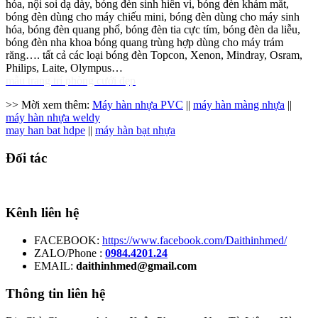
hóa, nội soi dạ dày, bóng đèn sinh hiển vi, bóng đèn khám mắt,
bóng đèn dùng cho máy chiếu mini, bóng đèn dùng cho máy sinh
hóa, bóng đèn quang phổ, bóng đèn tia cực tím, bóng đèn da liễu,
bóng đèn nha khoa bóng quang trùng hợp dùng cho máy trám
răng…. tất cả các loại bóng đèn Topcon, Xenon, Mindray, Osram,
Philips, Laite, Olympus…
mẫu trang trí phòng cưới đẹp
>> Mời xem thêm:
Máy hàn nhựa PVC
||
máy hàn màng nhựa
||
máy hàn nhựa weldy
may han bat hdpe
||
máy hàn bạt nhựa
Đối tác
Kênh liên hệ
FACEBOOK:
https://www.facebook.com/Daithinhmed/
ZALO/Phone :
0984.4201.24
EMAIL:
daithinhmed@gmail.com
Thông tin liên hệ