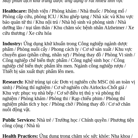
Máy phun dịch khử trùng được ứng dụng ở rất nhiều lĩnh vực
Healthcare:
Bệnh viện / Phòng khám / Nhà thuốc / Phòng mổ /
Phòng cấp cứu, phòng ICU / Khu ghép tạng / Nhà xác và Khu vực
bảo quản tử thi / Khu nội trú / Nhà hộ sinh và phòng sinh / Nhà
dưỡng lão / trại tâm thân / Khu chăm sóc bệnh nhân Alzheimer / Xe
cứu thương / Xe cứu hỏa
Industry:
Ứng dụng khử khuẩn trong Công nghiệp ngành dược
phẩm / Phòng nuôi cấy / Phong cách ly / Cơ sở sản xuất / Khu vực
chuyển giao (phần cứng, nhân sự) / Phòng thay đồ / Phòng Vi sinh /
Công nghiệp chế biến thực phẩm / Công nghệ sinh học / Công
nghiệp chế biến thực phẩm lên men. Ngành công nghiệp rượu /
Thiết bị sản xuất thực phẩm lên men.
Research:
Khử trùng tại các Đơn vị nghiên cứu MSC (tủ an toàn vị
sinh) / Phòng thí nghiệm / Cơ sở nghiên cứu Airlocks-Chốt giá /
Khu vực phục vụ nhà bếp / Cơ sở điều trị thú y và phòng thí
nghiệm / Phòng khám / Phòng thi / Rạp chiếu phim / Phòng thí
nghiệm phân tích y học / Phòng chờ / Phòng thay đồ / Cơ sở chăn
nuôi động vật.
Public Services:
Nhà trẻ / Trường học / Chính quyền / Phương tiện
công cộng / Nhà tù
Health Practices:
Ứng dụng trong chăm sóc sức khỏe: Nha khoa /