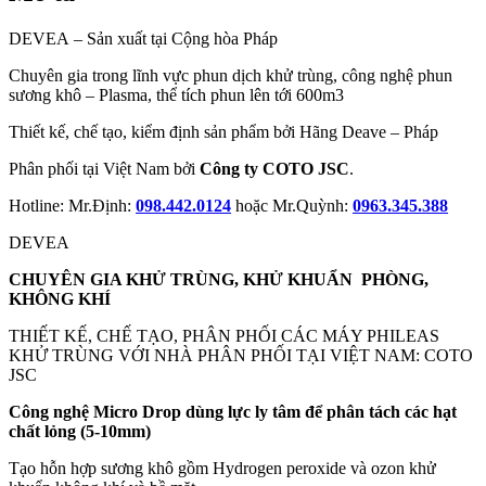
DEVEA – Sản xuất tại Cộng hòa Pháp
Chuyên gia trong lĩnh vực phun dịch khử trùng, công nghệ phun
sương khô – Plasma, thể tích phun lên tới 600m3
Thiết kế, chế tạo, kiểm định sản phẩm bởi Hãng Deave – Pháp
Phân phối tại Việt Nam bởi
Công ty COTO JSC
.
Hotline: Mr.Định:
098.442.0124
hoặc Mr.Quỳnh:
0963.345.388
DEVEA
CHUYÊN GIA KHỬ TRÙNG, KHỬ KHUẨN PHÒNG,
KHÔNG KHÍ
THIẾT KẾ, CHẾ TẠO, PHÂN PHỐI CÁC MÁY PHILEAS
KHỬ TRÙNG VỚI NHÀ PHÂN PHỐI TẠI VIỆT NAM: COTO
JSC
Công nghệ Micro Drop dùng lực ly tâm để phân tách các hạt
chất lỏng (5-10mm)
Tạo hỗn hợp sương khô gồm Hydrogen peroxide và ozon khử