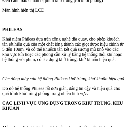
Đèn cảnh báo chuẩn bị phun khử trùng (rời khỏi phòng)
Màn hình hiển thị LCD
PHILEAS
Khái niệm Phileas dựa trên công nghệ đĩa quay, cho phép khuếch
tán rất hiệu quả của một chất lỏng thành các giọt được hiệu chỉnh từ
5 đến 10um, và có thể khuếch tán kết quả sương mù khô vào các
khu vực kín hoặc các phòng cần xử lý bằng hệ thống thổi khí hoặc
hệ thống vòi phun, có tác dụng khử trùng, khử khuẩn hiệu quả.
Các dòng máy của hệ thống Phileas khử trùng, khử khuẩn hiệu quả
Do đó hệ thống Phileas rất đơn giản, đáng tin cậy và hiệu quả cho
quá trình khử trùng phòng trong nhiều lĩnh vực.
CÁC LĨNH VỰC ỨNG DỤNG TRONG KHỬ TRÙNG, KHỬ
KHUẨN