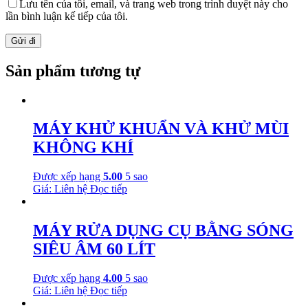
Lưu tên của tôi, email, và trang web trong trình duyệt này cho
lần bình luận kế tiếp của tôi.
Sản phẩm tương tự
MÁY KHỬ KHUẨN VÀ KHỬ MÙI
KHÔNG KHÍ
Được xếp hạng
5.00
5 sao
Giá: Liên hệ
Đọc tiếp
MÁY RỬA DỤNG CỤ BẰNG SÓNG
SIÊU ÂM 60 LÍT
Được xếp hạng
4.00
5 sao
Giá: Liên hệ
Đọc tiếp