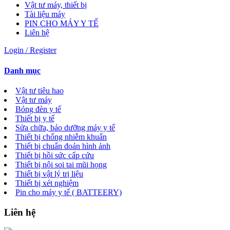
Vật tư máy, thiết bị
Tài liệu máy
PIN CHO MÁY Y TẾ
Liên hệ
Login / Register
Danh mục
Vật tư tiêu hao
Vật tư máy
Bóng đèn y tế
Thiết bị y tế
Sửa chữa, bảo dưỡng máy y tế
Thiết bị chống nhiễm khuẩn
Thiết bị chuẩn đoán hình ảnh
Thiết bị hồi sức cấp cứu
Thiết bị nội soi tai mũi họng
Thiết bị vật lý trị liệu
Thiết bị xét nghiệm
Pin cho máy y tế ( BATTEERY)
Liên hệ