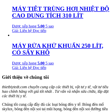
MÁY TIỆT TRÙNG HƠI NHIỆT ĐỘ
CAO DUNG TÍCH 310 LÍT
Được xếp hạng
5.00
5 sao
Giá: Liên hệ
Đọc tiếp
MÁY RỬA KHỬ KHUẨN 250 LÍT,
CÓ SẤY KHÔ
Được xếp hạng
5.00
5 sao
Giá: Liên hệ
Đọc tiếp
Giới thiệu về chúng tôi
thietbiytedt.com chuyên cung cấp các thiết bị, vật tư y tế, vật tư tiêu
hao chính hãng với giá tốt nhất . Tư vấn và nhận sửa chữa, lắp đặt
các thiết bị y tế.
Chúng tôi cung cấp đầy đủ các loại bóng đèn y tế: Bóng đèn mổ
skylux, bóng đèn nội soi tai mũi họng, bóng đèn nội soi đường tiêu