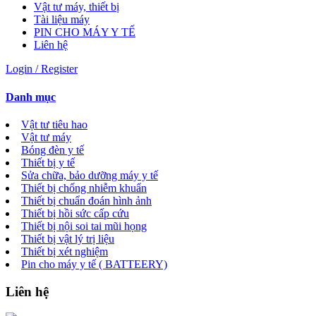
Vật tư máy, thiết bị
Tài liệu máy
PIN CHO MÁY Y TẾ
Liên hệ
Login / Register
Danh mục
Vật tư tiêu hao
Vật tư máy
Bóng đèn y tế
Thiết bị y tế
Sửa chữa, bảo dưỡng máy y tế
Thiết bị chống nhiễm khuẩn
Thiết bị chuẩn đoán hình ảnh
Thiết bị hồi sức cấp cứu
Thiết bị nội soi tai mũi họng
Thiết bị vật lý trị liệu
Thiết bị xét nghiệm
Pin cho máy y tế ( BATTEERY)
Liên hệ