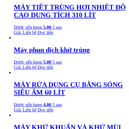
MÁY TIỆT TRÙNG HƠI NHIỆT ĐỘ
CAO DUNG TÍCH 310 LÍT
Được xếp hạng
5.00
5 sao
Giá: Liên hệ
Đọc tiếp
Máy phun dịch khử trùng
Được xếp hạng
5.00
5 sao
Giá: Liên hệ
Đọc tiếp
MÁY RỬA DỤNG CỤ BẰNG SÓNG
SIÊU ÂM 60 LÍT
Được xếp hạng
4.00
5 sao
Giá: Liên hệ
Đọc tiếp
MÁY KHỬ KHUẨN VÀ KHỬ MÙI