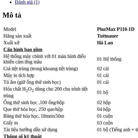
Đánh giá (1)
Mô tả
Model
PlazMax P110-1D
Hãng sản xuất
Tuttnauer
Xuất xứ
Hà Lan
Cấu hình bao gồm
Hệ thống máy chính với 01 màn hình điểu
01 Hệ thống
khiển cảm ứng màu
Giá tiệt trùng (trong khoang tiệt trùng)
02 cái
Máy in tích hợp
01 cái
Tủ ấm (giữ ống thử sinh học)
01 cái
Hóa chất H
O
dùng cho 200 chu trình tiệt
2
2
01 bộ
trùng
Ống thử sinh học ,100 ống/hộp
02 hộp
Que thử hóa học, 250 que/hộp
04 hộp
Băng thử hóa học, 18mmx50m
01 cuộn
Giấy in
03 cuộn
Tài liệu hướng dẫn sử dụng
01 bộ (Tiếng anh + ti
Thông số
kỹ thuật