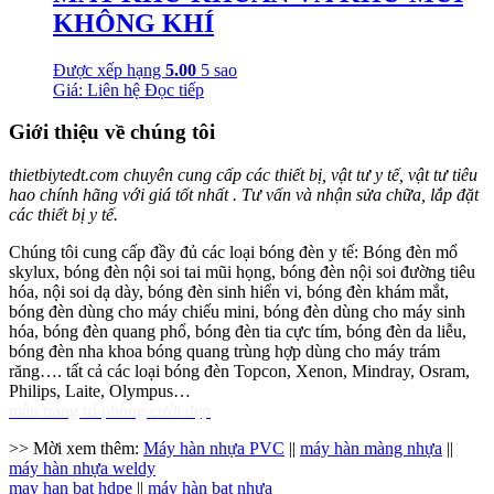
KHÔNG KHÍ
Được xếp hạng
5.00
5 sao
Giá: Liên hệ
Đọc tiếp
Giới thiệu về chúng tôi
thietbiytedt.com chuyên cung cấp các thiết bị, vật tư y tế, vật tư tiêu
hao chính hãng với giá tốt nhất . Tư vấn và nhận sửa chữa, lắp đặt
các thiết bị y tế.
Chúng tôi cung cấp đầy đủ các loại bóng đèn y tế: Bóng đèn mổ
skylux, bóng đèn nội soi tai mũi họng, bóng đèn nội soi đường tiêu
hóa, nội soi dạ dày, bóng đèn sinh hiển vi, bóng đèn khám mắt,
bóng đèn dùng cho máy chiếu mini, bóng đèn dùng cho máy sinh
hóa, bóng đèn quang phổ, bóng đèn tia cực tím, bóng đèn da liễu,
bóng đèn nha khoa bóng quang trùng hợp dùng cho máy trám
răng…. tất cả các loại bóng đèn Topcon, Xenon, Mindray, Osram,
Philips, Laite, Olympus…
mẫu trang trí phòng cưới đẹp
>> Mời xem thêm:
Máy hàn nhựa PVC
||
máy hàn màng nhựa
||
máy hàn nhựa weldy
may han bat hdpe
||
máy hàn bạt nhựa