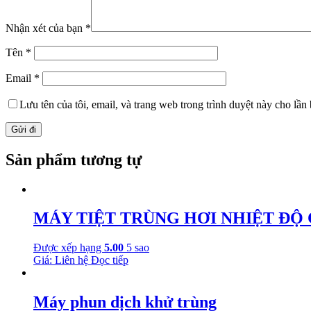
Nhận xét của bạn
*
Tên
*
Email
*
Lưu tên của tôi, email, và trang web trong trình duyệt này cho lần b
Sản phẩm tương tự
MÁY TIỆT TRÙNG HƠI NHIỆT ĐỘ 
Được xếp hạng
5.00
5 sao
Giá: Liên hệ
Đọc tiếp
Máy phun dịch khử trùng