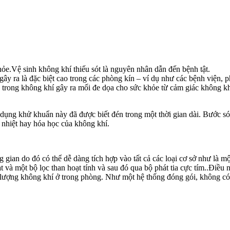
ỏe.Vệ sinh không khí thiếu sót là nguyên nhân dẫn đến bệnh tật.
ây ra là đặc biệt cao trong các phòng kín – ví dụ như các bệnh viện, 
nh trong không khí gây ra mối đe dọa cho sức khỏe từ cảm giác không k
dụng khử khuẩn này đã được biết đén trong một thời gian dài. Bước són
nhiệt hay hóa học của không khí.
gian do đó có thể dễ dàng tích hợp vào tất cả các loại cơ sở như là mộ
 và một bộ lọc than hoạt tính và sau đó qua bộ phát tia cực tím..Điều 
hất lượng không khí ở trong phòng. Như một hệ thống đóng gói, không có