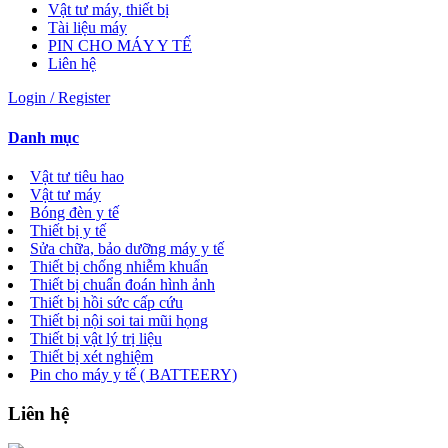
Vật tư máy, thiết bị
Tài liệu máy
PIN CHO MÁY Y TẾ
Liên hệ
Login / Register
Danh mục
Vật tư tiêu hao
Vật tư máy
Bóng đèn y tế
Thiết bị y tế
Sửa chữa, bảo dưỡng máy y tế
Thiết bị chống nhiễm khuẩn
Thiết bị chuẩn đoán hình ảnh
Thiết bị hồi sức cấp cứu
Thiết bị nội soi tai mũi họng
Thiết bị vật lý trị liệu
Thiết bị xét nghiệm
Pin cho máy y tế ( BATTEERY)
Liên hệ