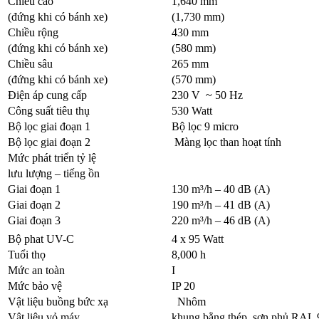
Chiều cao
1,640 mm
(đứng khi có bánh xe)
(1,730 mm)
Chiều rộng
430 mm
(đứng khi có bánh xe)
(580 mm)
Chiều sâu
265 mm
(đứng khi có bánh xe)
(570 mm)
Điện áp cung cấp
230 V ~ 50 Hz
Công suất tiêu thụ
530 Watt
Bộ lọc giai đoạn 1
Bộ lọc 9 micro
Bộ lọc giai đoạn 2
Màng lọc than hoạt tính
Mức phát triển tỷ lệ
lưu lượng – tiếng ồn
Giai đoạn 1
130 m³/h – 40 dB (A)
Giai đoạn 2
190 m³/h – 41 dB (A)
Giai đoạn 3
220 m³/h – 46 dB (A)
Bộ phat UV-C
4 x 95 Watt
Tuổi thọ
8,000 h
Mức an toàn
I
Mức bảo vệ
IP 20
Vật liệu buồng bức xạ
Nhôm
Vật liệu vỏ máy
khung bằng thép, sơn phủ RAL