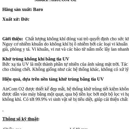
Hãng sản xuất: Baro
Xuất xứ: Đức
Giới thiệu:
Chất lượng không khí đóng vai trò quyết định cho sức kh
Nguy cơ nhiễm khuẩn do không khí bị ô nhiễm bởi các loại vi khuẩn g
già, phòng y tá. Vi khuẩn, vi rut và các bào tử nấm mốc lây lan nha
Khử trùng không khí bằng tia UV
Bức xạ tia UV là một thành phần tự nhiên của ánh sáng mặt trời. Tác 
cho chúng chết. Không giống như các hệ thống khác, không có xử lý 
Hiệu quả, dựa trên nền tảng khử trùng bằng tia UV
AirCom O2 được thiết kế đẹp mắt, hệ thống khử trùng tiết kiệm không 
được dẫn vào máy bằng một quạt, qua bộ tiền lọc bởi một bộ lọc vi hạt
không khí. Có tới 99.9% vi sinh vật sẽ bị tiêu diệt, giúp cải thiện c
Thông số kỹ thuật
: