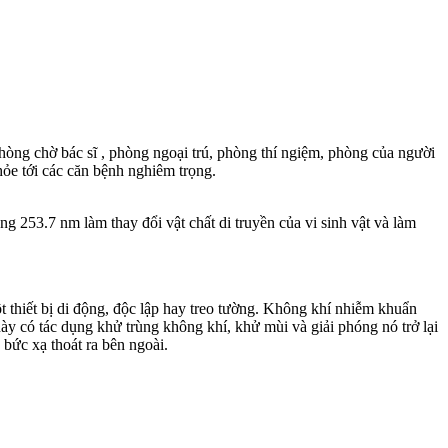
phòng chờ bác sĩ , phòng ngoại trú, phòng thí ngiệm, phòng của người
hỏe tới các căn bệnh nghiêm trọng.
g 253.7 nm làm thay đổi vật chất di truyền của vi sinh vật và làm
t thiết bị di động, độc lập hay treo tường. Không khí nhiễm khuẩn
này có tác dụng khử trùng không khí, khử mùi và giải phóng nó trở lại
 bức xạ thoát ra bên ngoài.