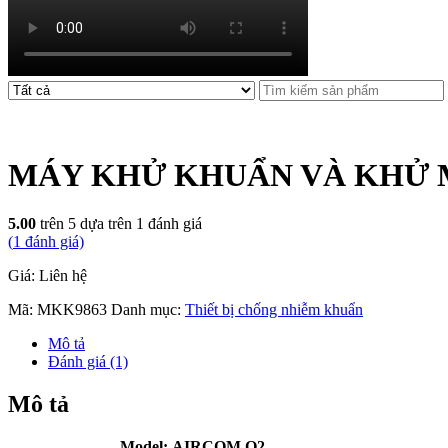
MÁY KHỬ KHUẨN VÀ KHỬ 
5.00
trên 5 dựa trên
1
đánh giá
(
1
đánh giá)
Giá: Liên hệ
Mã:
MKK9863
Danh mục:
Thiết bị chống nhiễm khuẩn
Mô tả
Đánh giá (1)
Mô tả
Model: AIRCOM O2